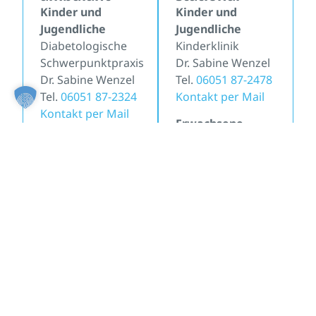
Kinder und
Kinder und
Jugendliche
Jugendliche
Diabetologische
Kinderklinik
Schwerpunktpraxis
Dr. Sabine Wenzel
Dr. Sabine Wenzel
Tel.
06051 87-2478
Tel.
06051 87-2324
Kontakt per Mail
Kontakt per Mail
Erwachsene
Erwachsene
Medizinische
Praxis für
Klinik I
Diabetologie
Dr. Ursula Fischer
Dr. Dietrich Tews/
Tel.
06051 87-2293
Dr. Isabel
Kontakt per Mail
Rasel/Viola
Aulbach
Tel.
06051 9148-60
Kontakt per Mail