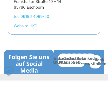
Frankfurter Straße 10 – 14
65760 Eschborn
tel. 06196 4099-50
Website HKG
Folgen Sie uns
Instagram
Instagram
Instagram
Instagram
YouTube
Linkedin
Facebook
auf Social
MKKliniken
Karriere
Ausbildung
Geburt
MKKliniken
Media
Gelnhausen
Schlüchtern
Karriere
Bereiche
Herzbachweg
Kurfürstenstraße
Das
Gesundheit
14
17
sind
Pflege
63571
36381
wir
Aufenthalt
Gelnhausen
Schlüchtern
Berufserfahrene
Über