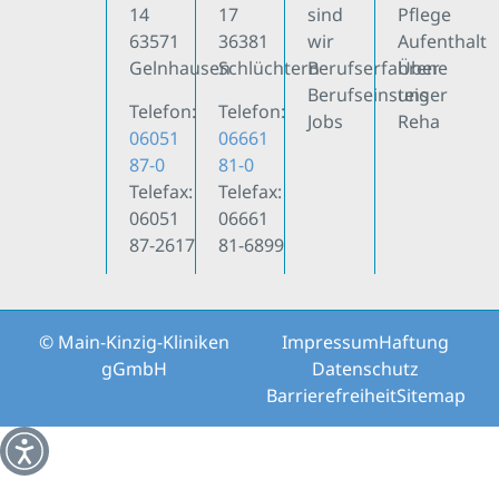
14
17
sind
Pflege
63571
36381
wir
Aufenthalt
Gelnhausen
Schlüchtern
Berufserfahrene
Über
Berufseinsteiger
uns
Telefon:
Telefon:
Jobs
Reha
06051
06661
87-0
81-0
Telefax:
Telefax:
06051
06661
87-2617
81-6899
© Main-Kinzig-Kliniken
Impressum
Haftung
gGmbH
Datenschutz
Barrierefreiheit
Sitemap
Weitere Informationen über den gesperrten Inhalt.