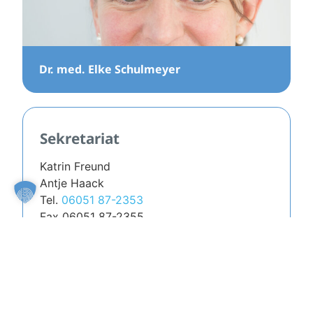
Dr. med. Elke Schulmeyer
Sekretariat
Katrin Freund
Antje Haack
Tel.
06051 87-2353
Fax 06051 87-2355
Kontakt per Mail
Anfahrt
Öffnungszeiten
Mo. | Di. | Do.
08.00 – 17.00 Uhr