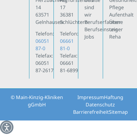
14
17
sind
Pflege
63571
36381
wir
Aufenthalt
Gelnhausen
Schlüchtern
Berufserfahrene
Über
Berufseinsteiger
uns
Telefon:
Telefon:
Jobs
Reha
06051
06661
87-0
81-0
Telefax:
Telefax:
06051
06661
87-2617
81-6899
© Main-Kinzig-Kliniken
Impressum
Haftung
gGmbH
Datenschutz
Barrierefreiheit
Sitemap
Weitere Informationen über den gesperrten Inhalt.