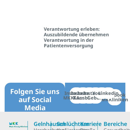
Verantwortung erleben:
Auszubildende übernehmen
Verantwortung in der
Patientenversorgung
Folgen Sie uns
Instagram
Instagram
Instagram
Instagram
YouTube
Linkedin
Facebook
auf Social
MKKliniken
Karriere
Ausbildung
Geburt
MKKliniken
Media
Gelnhausen
Schlüchtern
Karriere
Bereiche
Herzbachweg
Kurfürstenstraße
Das
Gesundheit