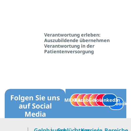
Verantwortung erleben:
Auszubildende übernehmen
Verantwortung in der
Patientenversorgung
Folgen Sie uns
MKKliniken
Karriere
Ausbildung
Geburt
YouTube
LinkedIn
Facebook
auf Social
Media
Gelnhausen
Schlüchtern
Karriere
Bereiche