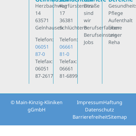
Herzbachweg
Kurfürstenstraße
Das
Gesundheit
14
17
sind
Pflege
63571
36381
wir
Aufenthalt
Gelnhausen
Schlüchtern
Berufserfahrene
Über
Berufseinsteiger
uns
Telefon:
Telefon:
Jobs
Reha
06051
06661
87-0
81-0
Telefax:
Telefax:
06051
06661
87-2617
81-6899
© Main-Kinzig-Kliniken
Impressum
Haftung
gGmbH
Datenschutz
Barrierefreiheit
Sitemap