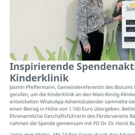
Inspirierende Spendenakt
Kinderklinik
Jasmin Pfeffermann, Gemeindereferentin des Bistums Fu
gerufen, um die Kinderklinik an den Main-Kinzig-Klini
entwickelten WhatsApp-Adventskalender sammelte sie 
einen Betrag in Höhe von 1.160 Euro übergeben. Bettina 
Ehrenamtliche Geschäftsführerin des Fördervereins Bar
nahmen die Spende gemeinsam mit PD Dr. Dr. Horst Bux
Unter dem Motto „Mit 24 Pop-Songs durch den Advent“