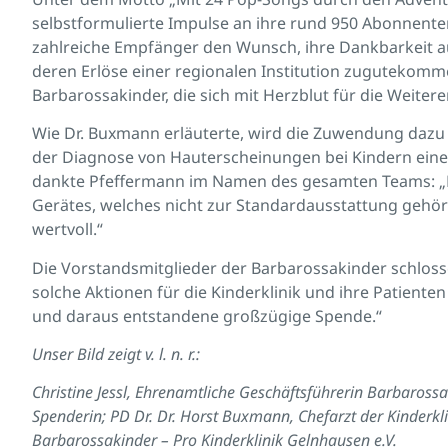
selbstformulierte Impulse an ihre rund 950 Abonnent
zahlreiche Empfänger den Wunsch, ihre Dankbarkeit a
deren Erlöse einer regionalen Institution zugutekomme
Barbarossakinder, die sich mit Herzblut für die Weiter
Wie Dr. Buxmann erläuterte, wird die Zuwendung dazu
der Diagnose von Hauterscheinungen bei Kindern eine
dankte Pfeffermann im Namen des gesamten Teams: „D
Gerätes, welches nicht zur Standardausstattung gehört 
wertvoll.“
Die Vorstandsmitglieder der Barbarossakinder schloss
solche Aktionen für die Kinderklinik und ihre Patiente
und daraus entstandene großzügige Spende.“
Unser Bild zeigt v. l. n. r.:
Christine Jessl, Ehrenamtliche Geschäftsführerin Barbarossa
Spenderin; PD Dr. Dr. Horst Buxmann, Chefarzt der Kinderkli
Barbarossakinder – Pro Kinderklinik Gelnhausen e.V.