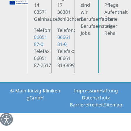
14
17
sind
Pflege
63571
36381
wir
Aufenthalt
Gelnhausen
Schlüchtern
Berufserfahrene
Über
Berufseinsteiger
uns
Telefon:
Telefon:
Jobs
Reha
06051
06661
87-0
81-0
Telefax:
Telefax:
06051
06661
87-2617
81-6899
© Main-Kinzig-Kliniken
Impressum
Haftung
gGmbH
Datenschutz
Barrierefreiheit
Sitemap
Weitere Informationen über den gesperrten Inhalt.