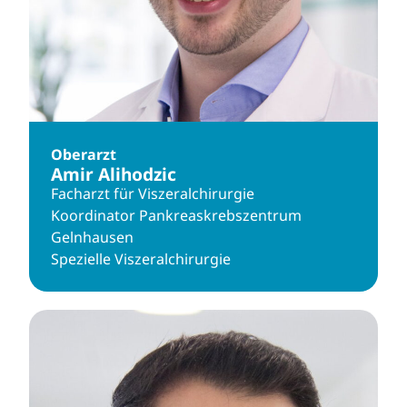
Oberarzt
Amir Alihodzic
Facharzt für Viszeralchirurgie
Koordinator Pankreaskrebszentrum
Gelnhausen
Spezielle Viszeralchirurgie