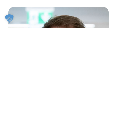
PD Dr. med. Markus Zimmermann
Stellv. Ärztlicher Direktor
Chefarzt Klinik für diagnostische und
interventionelle Radiologie