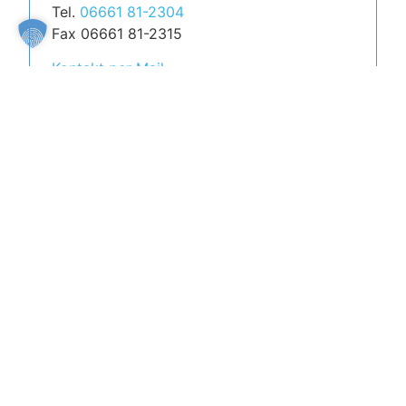
Tel.
06661 81-2304
Fax 06661 81-2315
Kontakt per Mail
Anfahrt
Öffnungszeiten
Mo. | Di. | Do.
Mi.
07.45 – 15.30 Uhr
08.00 – 13.00 Uhr
Fr.
08.00 – 14.00 Uhr
Sa., So., Feier- und Brückentage
geschlossen
Folgen Sie uns
Instagram
Instagram
Instagram
Instagram
YouTube
Linkedin