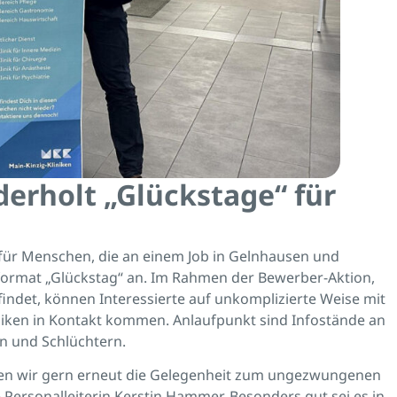
derholt „Glückstage“ für
 für Menschen, die an einem Job in Gelnhausen und
nformat „Glückstag“ an. Im Rahmen der Bewerber-Aktion,
ttfindet, können Interessierte auf unkomplizierte Weise mit
iniken in Kontakt kommen. Anlaufpunkt sind Infostände an
n und Schlüchtern.
eben wir gern erneut die Gelegenheit zum ungezwungenen
Personalleiterin Kerstin Hammer. Besonders gut sei es in