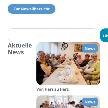
Zur Newsübersicht
Su
Aktuelle
News
News
Von Herz zu Herz
News