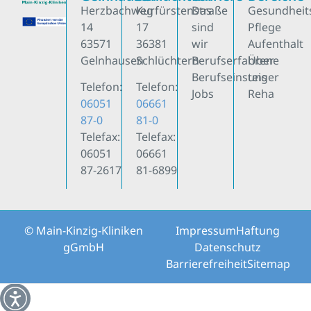
Herzbachweg
Kurfürstenstraße
Das
Gesundheit
14
17
sind
Pflege
63571
36381
wir
Aufenthalt
Gelnhausen
Schlüchtern
Berufserfahrene
Über
Berufseinsteiger
uns
Telefon:
Telefon:
Jobs
Reha
06051
06661
87-0
81-0
Telefax:
Telefax:
06051
06661
87-2617
81-6899
© Main-Kinzig-Kliniken
Impressum
Haftung
gGmbH
Datenschutz
Barrierefreiheit
Sitemap
Weitere Informationen über den gesperrten Inhalt.