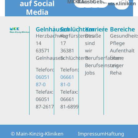
auf Social
MKKliniken
Karriere
Ausbildung
Geburt
MKKliniken
Media
Gelnhausen
Schlüchtern
Karriere
Bereiche
Herzbachweg
Kurfürstenstraße
Das
Gesundheit
14
17
sind
Pflege
63571
36381
wir
Aufenthalt
Gelnhausen
Schlüchtern
Berufserfahrene
Über
Berufseinsteiger
uns
Telefon:
Telefon:
Jobs
Reha
06051
06661
87-0
81-0
Telefax:
Telefax:
06051
06661
87-2617
81-6899
© Main-Kinzig-Kliniken
Impressum
Haftung