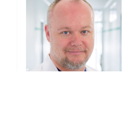
Olaf Schmidt
Facharzt für Innere Medizin
Schwerpunkt: Gastroenterologie