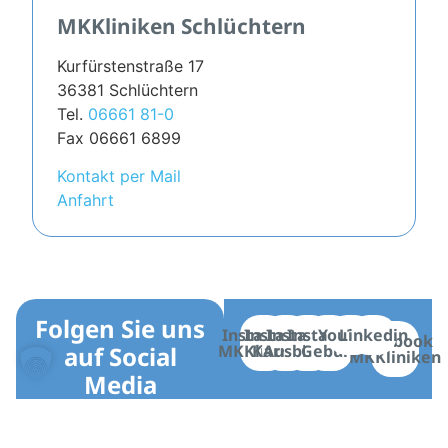
MKKliniken Schlüchtern
Kurfürstenstraße 17
36381 Schlüchtern
Tel.
06661 81-0
Fax 06661 6899
Kontakt per Mail
Anfahrt
Folgen Sie uns
Instagram
Instagram
Instagram
Instagram
YouTube
Linkedin
Facebook
auf Social
MKKliniken
Karriere
Ausbildung
Geburt
MKKliniken
Media
Gelnhausen
Schlüchtern
Karriere
Bereiche