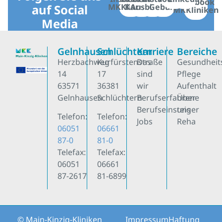
Facebook
auf Social
MKKliniken
Karriere
Ausbildung
Geburt
MKKliniken
Media
Gelnhausen
Schlüchtern
Karriere
Bereiche
Herzbachweg
Kurfürstenstraße
Das
Gesundheit
14
17
sind
Pflege
63571
36381
wir
Aufenthalt
Gelnhausen
Schlüchtern
Berufserfahrene
Über
Berufseinsteiger
uns
Telefon:
Telefon:
Jobs
Reha
06051
06661
87-0
81-0
Telefax:
Telefax:
06051
06661
87-2617
81-6899
© Main-Kinzig-Kliniken
Impressum
Haftung