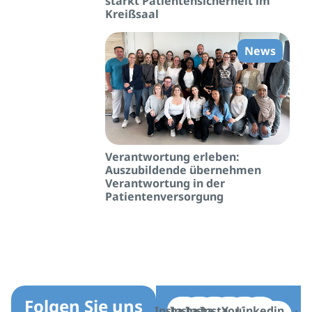
stärkt Patientensicherheit im
Kreißsaal
News
Verantwortung erleben:
Auszubildende übernehmen
Verantwortung in der
Patientenversorgung
Folgen Sie uns
Instagram
Instagram
Instagram
Instagram
YouTube
Linkedin