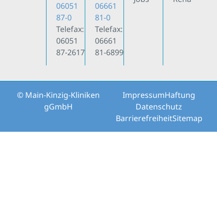
06051
06661
87-0
81-0
Telefax:
Telefax:
06051
06661
87-2617
81-6899
© Main-Kinzig-Kliniken
Impressum
Haftung
gGmbH
Datenschutz
Barrierefreiheit
Sitemap
Weitere Informationen über den gesperrten Inhalt.