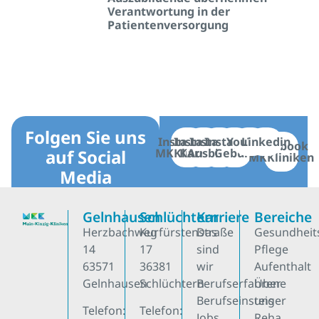
Verantwortung in der
Patientenversorgung
Folgen Sie uns
Instagram
Instagram
Instagram
Instagram
YouTube
Linkedin
Facebook
auf Social
MKKliniken
Karriere
Ausbildung
Geburt
MKKliniken
Media
Gelnhausen
Schlüchtern
Karriere
Bereiche
Herzbachweg
Kurfürstenstraße
Das
Gesundheit
14
17
sind
Pflege
63571
36381
wir
Aufenthalt
Gelnhausen
Schlüchtern
Berufserfahrene
Über
Berufseinsteiger
uns
Telefon:
Telefon:
Jobs
Reha